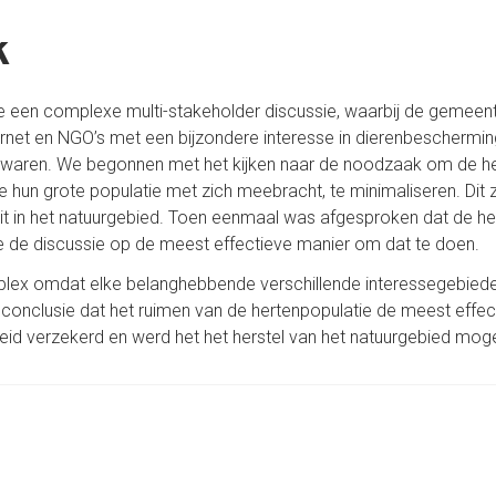
k
e een complexe multi-stakeholder discussie, waarbij de gemee
net en NGO’s met een bijzondere interesse in dierenbeschermin
aren. We begonnen met het kijken naar de noodzaak om de her
die hun grote populatie met zich meebracht, te minimaliseren. Dit 
teit in het natuurgebied. Toen eenmaal was afgesproken dat de h
e de discussie op de meest effectieve manier om dat te doen.
ex omdat elke belanghebbende verschillende interessegebieden 
conclusie dat het ruimen van de hertenpopulatie de meest effec
eid verzekerd en werd het het herstel van het natuurgebied mogel