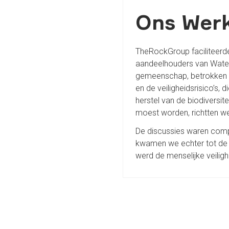
Ons Wer
TheRockGroup faciliteerd
aandeelhouders van Water
gemeenschap, betrokken w
en de veiligheidsrisico’s, 
herstel van de biodiversi
moest worden, richtten w
De discussies waren compl
kwamen we echter tot de 
werd de menselijke veiligh