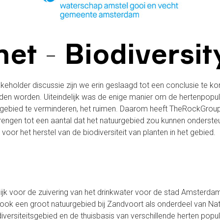
et - Biodiversit
akeholder discussie zijn we erin geslaagd tot een conclusie te k
nden worden. Uiteindelijk was de enige manier om de hertenpopula
gebied te verminderen, het ruimen. Daarom heeft TheRockGro
rengen tot een aantal dat het natuurgebied zou kunnen ondersteun
voor het herstel van de biodiversiteit van planten in het gebied.
ijk voor de zuivering van het drinkwater voor de stad Amsterda
ook een groot natuurgebied bij Zandvoort als onderdeel van Na
odiversiteitsgebied en de thuisbasis van verschillende herten popu