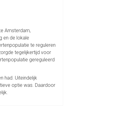
nte Amsterdam,
g en de lokale
tenpopulatie te reguleren
zorgde tegelijkertijd voor
ertenpopulatie gereguleerd
had. Uiteindelijk
tieve optie was. Daardoor
ijk.