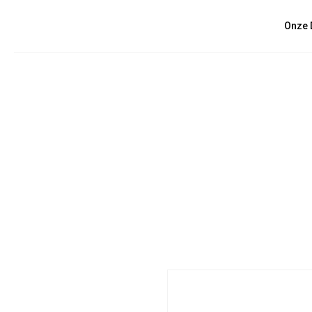
Onze 
Strategy and implementation of sustain