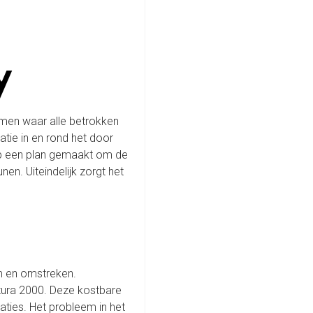
y
omen waar alle betrokken
tie in en rond het door
up een plan gemaakt om de
en. Uiteindelijk zorgt het
m en omstreken.
tura 2000. Deze kostbare
laties. Het probleem in het