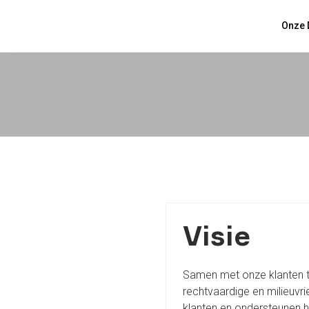
Onze 
Visie
Samen met onze klanten t
rechtvaardige en milieuvr
klanten en ondersteunen he