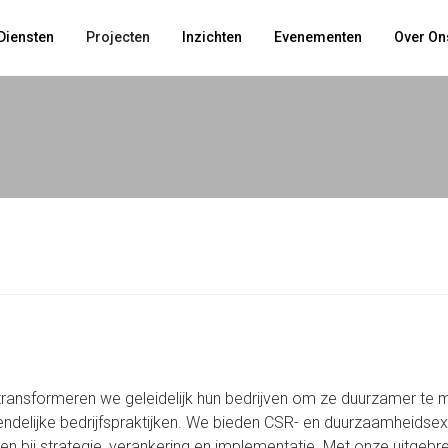
Diensten
Projecten
Inzichten
Evenementen
Over On
ransformeren we geleidelijk hun bedrijven om ze duurzamer te 
iendelijke bedrijfspraktijken. We bieden CSR- en duurzaamheids
n bij strategie, verankering en implementatie. Met onze uitgebre