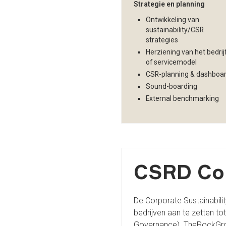
Strategie en planning
Ontwikkeling van
sustainability/CSR
strategies
Herziening van het bedrij
of servicemodel
CSR-planning & dashboa
Sound-boarding
External benchmarking
CSRD Co
De Corporate Sustainabili
bedrijven aan te zetten to
Governance). TheRockGroup