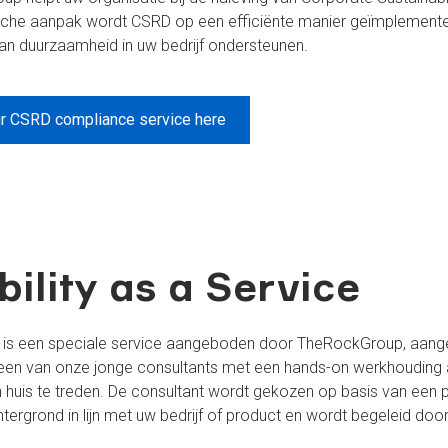
sche aanpak wordt CSRD op een efficiënte manier geïmplementee
an duurzaamheid in uw bedrijf ondersteunen.
ur CSRD compliance service here
ility as a Service
ice is een speciale service aangeboden door TheRockGroup, aan
 een van onze jonge consultants met een hands-on werkhouding 
huis te treden. De consultant wordt gekozen op basis van een 
tergrond in lijn met uw bedrijf of product en wordt begeleid doo