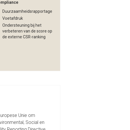
mpliance
Duurzaamheidsrapportage
Voetafdruk
Ondersteuning bij het
verbeteren van de score op
de externe CSR-ranking
 Europese Unie om
vironmental, Social en
ity Reporting Directive