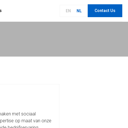
s
Contact Us
EN
NL
maken met sociaal
expertise op maat van onze
ide bedrijfservaring