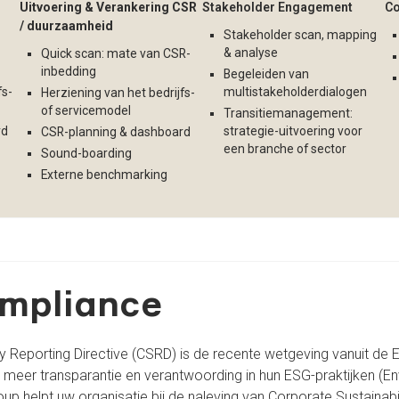
Uitvoering & Verankering CSR
Stakeholder Engagement
Co
/ duurzaamheid
Stakeholder scan, mapping
& analyse
Quick scan: mate van CSR-
inbedding
Begeleiden van
fs-
multistakeholderdialogen
Herziening van het bedrijfs-
of servicemodel
Transitiemanagement:
rd
strategie-uitvoering voor
CSR-planning & dashboard
een branche of sector
Sound-boarding
Externe benchmarking
mpliance
ty Reporting Directive (CSRD) is de recente wetgeving vanuit de
t meer transparantie en verantwoording in hun ESG-praktijken (En
 helpt uw organisatie bij de naleving van Corporate Sustainabil