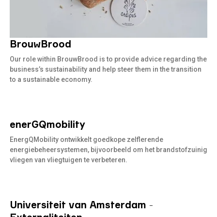
BrouwBrood
Lees meer
Our role within BrouwBrood is to provide advice regarding the
business’s sustainability and help steer them in the transition
to a sustainable economy.
enerGQmobility
Lees
meer
EnergQMobility ontwikkelt goedkope zelflerende
energiebeheersystemen, bijvoorbeeld om het brandstofzuinig
vliegen van vliegtuigen te verbeteren.
Universiteit van Amsterdam -
Lees
meer