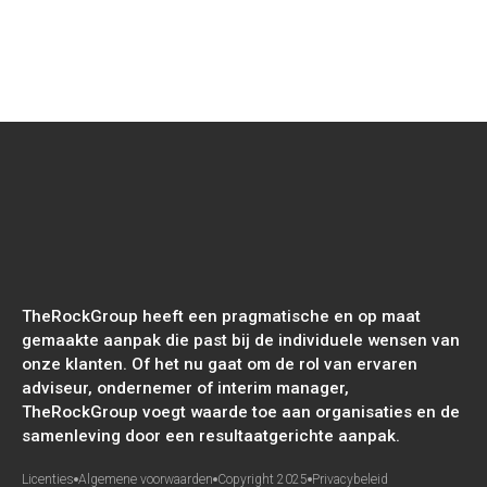
more
Sungevity International - Sungevity's
eerste impactrapport
TheRockGroup heeft een pragmatische en op maat
gemaakte aanpak die past bij de individuele wensen van
onze klanten. Of het nu gaat om de rol van ervaren
adviseur, ondernemer of interim manager,
TheRockGroup voegt waarde toe aan organisaties en de
samenleving door een resultaatgerichte aanpak.
Licenties
Algemene voorwaarden
Copyright 2025
Privacybeleid