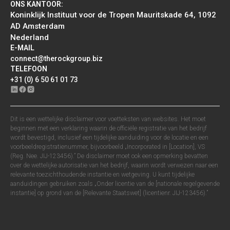
ONS KANTOOR:
Koninklijk Instituut voor de Tropen Mauritskade 64, 1092
AD Amsterdam
Nederland
E-MAIL
connect@therockgroup.biz
TELEFOON
+31 (0) 6 50 61 01 73
Dit is een wettelijke disclaimer voor voetteksten van websites. Het moet
beginnen met een verklaring waarin de officiële registratie van het bedrijf
wordt bevestigd, inclusief een tijdelijke aanduiding voor de locatie en een
voorbeeldregistratienummer, bijvoorbeeld „Incorporated in [Location], VS
(Reg. Nee. JIJ-123456).” De disclaimer moet ook een opmerking bevatten
over de wettelijke autorisatie van het bedrijf, waarin wordt verwezen naar een
relevante toezichthoudende instantie en wetgeving. U kunt tijdelijke
aanduidingen gebruiken zoals „Onder licentie van de [nationale regelgevende
instantie] op grond van de [Relevante Staatswet] (licentienr. JIJ-123456).”