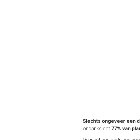
Slechts ongeveer een d
ondanks dat
77% van plan
De inzet van bedrijven voo