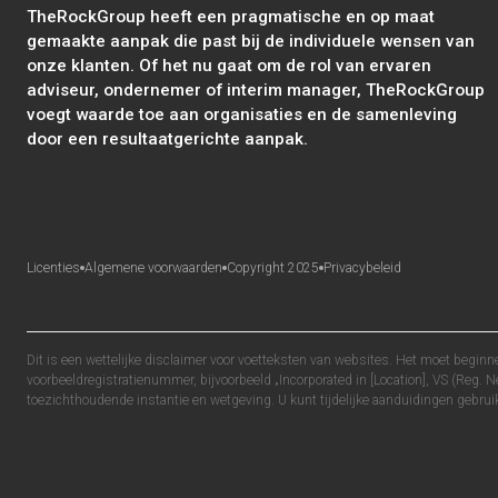
TheRockGroup heeft een pragmatische en op maat
gemaakte aanpak die past bij de individuele wensen van
onze klanten. Of het nu gaat om de rol van ervaren
adviseur, ondernemer of interim manager, TheRockGroup
voegt waarde toe aan organisaties en de samenleving
door een resultaatgerichte aanpak.
Licenties
Algemene voorwaarden
Copyright 2025
Privacybeleid
Dit is een wettelijke disclaimer voor voetteksten van websites. Het moet beginnen 
voorbeeldregistratienummer, bijvoorbeeld „Incorporated in [Location], VS (Reg. N
toezichthoudende instantie en wetgeving. U kunt tijdelijke aanduidingen gebruike