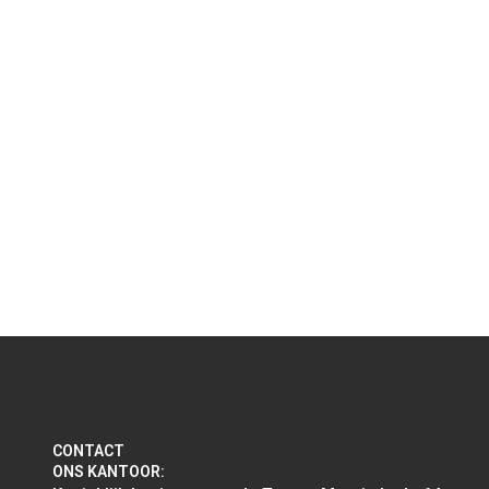
Read more
TheRockGroup x UvA Summer School
Programma: De circulaire stad
CONTACT
ONS KANTOOR: