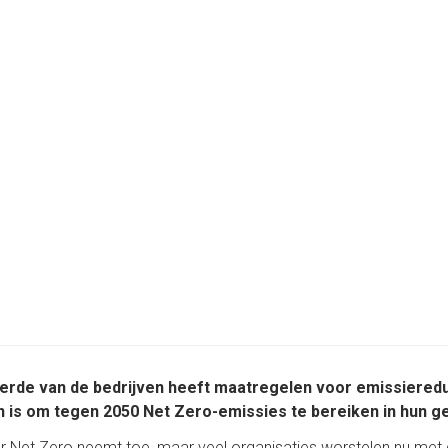
erde van de bedrijven heeft maatregelen voor emissiered
 is om tegen 2050 Net Zero-emissies te bereiken in hun g
r Net Zero neemt toe, maar veel organisaties worstelen nu met d