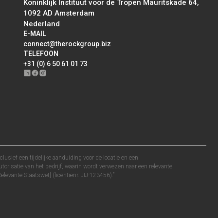
Koninklijk Instituut voor de Tropen Mauritskade 64,
1092 AD Amsterdam
Nederland
E-MAIL
connect@therockgroup.biz
TELEFOON
+31 (0) 6 50 61 01 73
clusief een tijdelijke aanduiding voor de locatie en een
torisatie van het bedrijf, waarin wordt verwezen naar een relevante
levante Staatswet] (licentienr. JIJ-123456).”