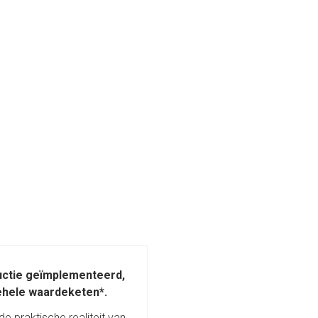
uctie geïmplementeerd,
ehele waardeketen*.
e praktische realiteit van