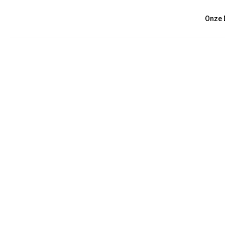
Onze 
July 7, 2026