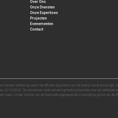
Over Ons
Onze Diensten
Onze Expertises
Projecten
Evenementen
Contact
met een verklaring waarin de officiële registratie van het bedrijf wordt bevestigd, in
ee. JIJ-123456).” De disclaimer moet ook een opmerking bevatten over de wettelijke au
n zoals „Onder licentie van de [nationale regelgevende instantie] op grond van de [Re