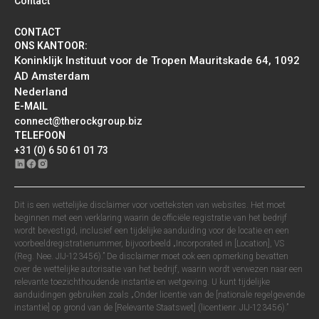
Contact
CONTACT
ONS KANTOOR:
Koninklijk Instituut voor de Tropen Mauritskade 64, 1092
AD Amsterdam
Nederland
E-MAIL
connect@therockgroup.biz
TELEFOON
+31 (0) 6 50 61 01 73
Dit is een wettelijke disclaimer voor voetteksten van websites. Het moet
beginnen met een verklaring waarin de officiële registratie van het bedrijf
wordt bevestigd, inclusief een tijdelijke aanduiding voor de locatie en een
voorbeeldregistratienummer, bijvoorbeeld „Incorporated in [Location], VS
(Reg. Nee. JIJ-123456).” De disclaimer moet ook een opmerking bevatten
over de wettelijke autorisatie van het bedrijf, waarin wordt verwezen naar een
relevante toezichthoudende instantie en wetgeving. U kunt tijdelijke
aanduidingen gebruiken zoals „Onder licentie van de [nationale regelgevende
instantie] op grond van de [Relevante Staatswet] (licentienr. JIJ-123456).”