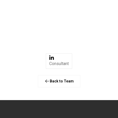
Sustainable and Inclusive Business – Business
as a force for good: positive impact on people,
planet and profit, Circular Economy as a main
model for the new normal.
Contact:
karin.boomsma@therockgroup.biz
Consultant
Back to Team