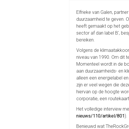
Elfrieke van Galen, part
duurzaamheid te geven. O
heeft gemaakt op het gebi
sector af dan label B', be
bereiken.
Volgens de klimaatakkoord
niveau van 1990. Om dit t
Momenteel wordt in de bou
aan duurzaamheids- en kli
alleen een energielabel en
zijn er veel wegen die d
hiervan op de hoogte word
corporatie, een routekaa
Het volledige interview me
nieuws/110/artikel/801
).
Benieuwd wat TheRockGro