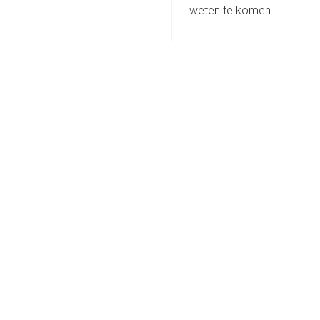
weten te komen.
Read more
Issue Killers "killen" ongelijkheid