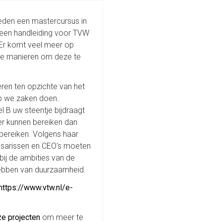
eden een mastercursus in
een handleiding voor TVW
'Er komt veel meer op
ende manieren om deze te
ren ten opzichte van het
op we zaken doen.
 B uw steentje bijdraagt
eer kunnen bereiken dan
 bereiken. Volgens haar
ssarissen en CEO's moeten
bij de ambities van de
hebben van duurzaamheid.
https://www.vtw.nl/e-
ze projecten
om meer te