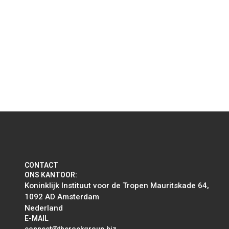
Read more
Verkenningssessie Gezonde en
Circulaire Economie &
Isolatiematerialen
CONTACT
ONS KANTOOR:
Koninklijk Instituut voor de Tropen Mauritskade 64,
1092 AD Amsterdam
Nederland
E-MAIL
connect@therockgroup.biz