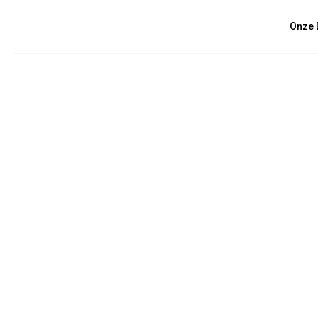
Onze 
June 11, 2018