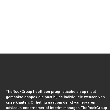
Read more
World Circular Economy Forum in
Rwanda
TheRockGroup heeft een pragmatische en op maat
gemaakte aanpak die past bij de individuele wensen van
onze klanten. Of het nu gaat om de rol van ervaren
adviseur, ondernemer of interim manager, TheRockGroup