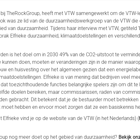
ner bij TheRockGroup, heeft met VTW samengewerkt om de VTW-l
ok was ze lid van de duurzaamheidswerkgroep van de VTW die 
ed van duurzaamheid. Tijdens haar interview met VTW, getiteld 
sprak Elfrieke duurzaamheid, klimaatdoelstellingen en verschill
en is het doel om in 2030 49% van de CO2-uitstoot te verminde
e kunnen doen, moeten er veranderingen zijn in de manier waar
w en huisvesting over het algemeen gezien dat een energielabel
maatdoelstellingen. Elfrieke is van mening dat bedrijven veel m
 dat toezichthoudende functies belangrijke spelers zijn om dit te
ezelfde doelen bereiken, maar commissarissen, raden van commi
en gebracht. Dit betekent dat je de bestuurder moet betrekken 
rt moet hebben en ervoor moet zorgen dat ze een basiskennis 
t Elfrieke vind je op de website van de VTW (in het Nederlands) (
up nog meer doet op het gebied van duurzaamheid?
Bekijk on