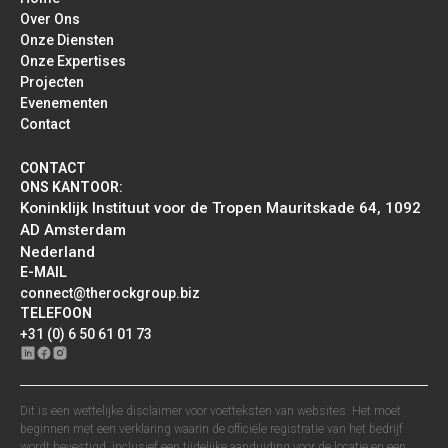
Over Ons
Onze Diensten
Onze Expertises
Projecten
Evenementen
Contact
CONTACT
ONS KANTOOR:
Koninklijk Instituut voor de Tropen Mauritskade 64, 1092
AD Amsterdam
Nederland
E-MAIL
connect@therockgroup.biz
TELEFOON
+31 (0) 6 50 61 01 73
Dit is een wettelijke disclaimer voor voetteksten van websites. Het moet
beginnen met een verklaring waarin de officiële registratie van het bedrijf
wordt bevestigd, inclusief een tijdelijke aanduiding voor de locatie en een